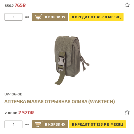
765
Р
850
Р
В КОРЗИНУ
В КРЕДИТ ОТ 41
Р
В МЕСЯЦ
шт
UP-106-OD
АПТЕЧКА МАЛАЯ ОТРЫВНАЯ ОЛИВА (WARTECH)
2 520
Р
2 800
Р
В КОРЗИНУ
В КРЕДИТ ОТ 133
Р
В МЕСЯЦ
шт