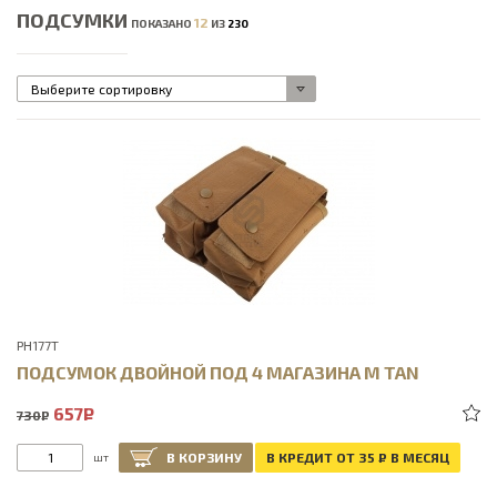
ПОДСУМКИ
12
ПОКАЗАНО
ИЗ
230
Выберите сортировку
PH177T
ПОДСУМОК ДВОЙНОЙ ПОД 4 МАГАЗИНА М TAN
657
Р
730
Р
В КОРЗИНУ
В КРЕДИТ ОТ 35
Р
В МЕСЯЦ
шт