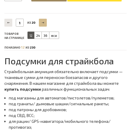
1
ИЗ
20
ТОВАРОВ
12
24
36
все
НА СТРАНИЦЕ
12
ПОКАЗАНО
ИЗ
230
Подсумки для страйкбола
Страйкбольная амуниция обязательно включает подсумки —
тканевые сумки для переноски боезапасов и другого
снаряжения. В нашем магазине для страйкбола вы можете
купить подсумки
различных функциональных задач:
под магазины для автоматов/пистолетов/пулеметов;
под гранаты/ дымовые шашки/сигнальные ракеты;
под патроны для дробовиков;
под СВД, ВСС;
для рации/ GPS-навигатора/мобильного телефона/
противогаз;