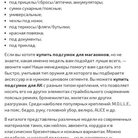
под прицелы/сбросы/аптечки, аккумуляторы;
сумки сухарные/поясные;
универсальные;
чехлы под ножи;
под термосы/фляги/бутылки;
красная повязка;
под документы;
под приклад.
Если вы хотите
купить подсумок для магазинов
, но не
знаете, какая именно модель вам подойдет лучше всего, —
звоните нам! Наши менеджеры помогут вам сделать это
быстро, учитывая тип оружия для которого вы подбираете
аксессуар и в нужном ценовом сегменте. Вы можете
купить
подсумок для АК
с разным типом крепления, что позволяет
носить его на других элементах страйкбольного снаряжения:
поясных ремнях, бронежилетах, жилетах или других
разгрузках. Среди наиболее популярных креплений: M.O.L.L.E.,
на пояс, бедро, руку, головной убор, велкро, ALICE и др.
В каталоге представлены различные модели из современных
материалов таких, как нейлон, авизента, кордура и в
классических брезентовых и кожаных вариантах. Можно
подобрать и жесткий подсумок — из высокопрочных