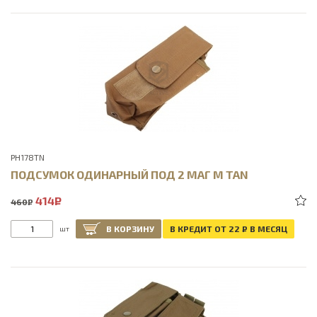
PH178TN
ПОДСУМОК ОДИНАРНЫЙ ПОД 2 МАГ M TAN
414
Р
460
Р
В КОРЗИНУ
В КРЕДИТ ОТ 22
Р
В МЕСЯЦ
шт